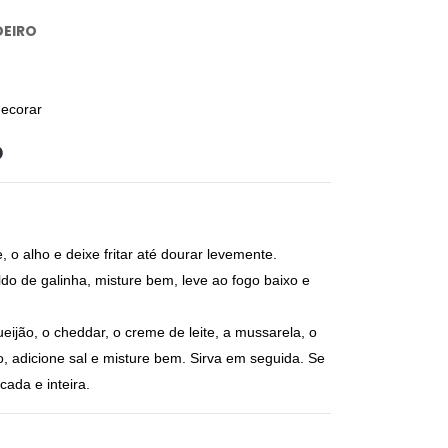
EIRO
decorar
o
 o alho e deixe fritar até dourar levemente.
ldo de galinha, misture bem, leve ao fogo baixo e
.
ueijão, o cheddar, o creme de leite, a mussarela, o
, adicione sal e misture bem. Sirva em seguida. Se
cada e inteira.