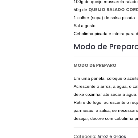
100g de queijo mussarela ralado
QUEIJO
RALADO
CORD
50g de
1 colher (sopa) de salsa picada
Sal a gosto
Cebolinha picada e inteira para 
Modo de Prepar
MODO DE PREPARO
Em uma panela, coloque o azeite,
Acrescente o arroz, a água, o ca
deixe cozinhar até secar a água
Retire do fogo, acrescente o req
parmesão, a salsa, se necessário
desejar, decore com cebolinha pi
Categoria:
Arroz e Grãos