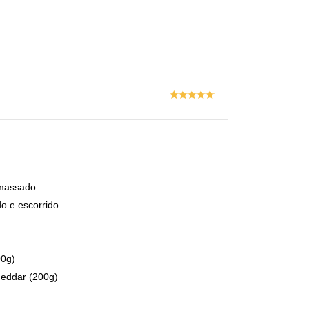
assado
do e escorrido
e
00g)
heddar (200g)