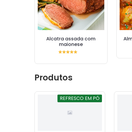
Alcatra assada com
Al
maionese
Produtos
REFRESCO EM PÓ