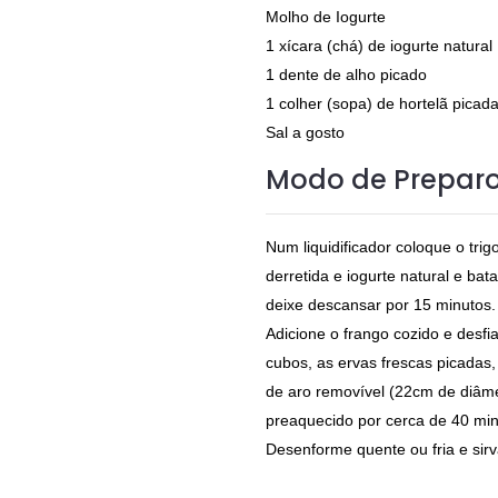
Molho de Iogurte
1 xícara (chá) de iogurte natural
1 dente de alho picado
1 colher (sopa) de hortelã picad
Sal a gosto
Modo de Prepar
Num liquidificador coloque o tri
derretida e iogurte natural e bat
deixe descansar por 15 minutos
Adicione o frango cozido e des
cubos, as ervas frescas picadas,
de aro removível (22cm de diâme
preaquecido por cerca de 40 min
Desenforme quente ou fria e sirv