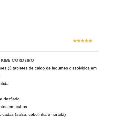
KIBE
CORDEIRO
mes (3 tabletes de caldo de legumes dissolvidos em
)
etida
 e desfiado
ntes em cubos
picadas (salsa, cebolinha e hortelã)