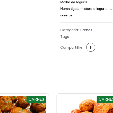
Molho de Iogurte:
Numa tigela misture o iogurte nat
reserve.
Categoria:
Carnes
Tags:
Compartilhe:
CARNES
CARNE