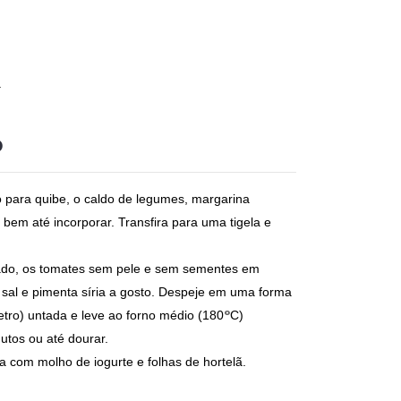
a
o
go para quibe, o caldo de legumes, margarina
a bem até incorporar. Transfira para uma tigela e
.
fiado, os tomates sem pele e sem sementes em
 sal e pimenta síria a gosto. Despeje em uma forma
º
tro) untada e leve ao forno médio (180
C)
utos ou até dourar.
a com molho de iogurte e folhas de hortelã.