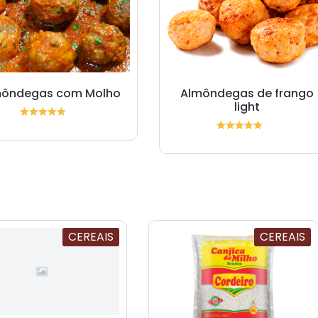
môndegas com Molho
Almôndegas de frango
light
CEREAIS
CEREAIS