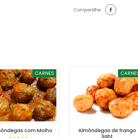
Compartilhe:
CARNES
CARNE
môndegas com Molho
Almôndegas de frango
light