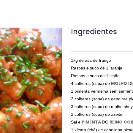
Ingredientes
1kg de asa de frango
Raspas e suco de 1 laranja
Raspas e suco de 1 limão
MOLHO
4 colheres (sopa) de
D
1 pimenta vermelha sem sement
2 colheres (sopa) de gengibre p
3 colheres (sopa) de molho sho
2 colheres (sopa) de azeite
PIMENTA
REINO
COR
Sal e
DO
1 xícara (chá) de cebolinha picad