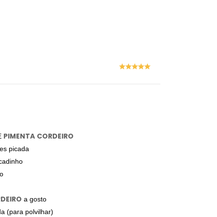
PIMENTA
CORDEIRO
E
es picada
icadinho
yo
DEIRO
a gosto
a (para polvilhar)