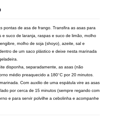
o
as pontas de asa de frango. Transfira as asas para
 e suco de laranja, raspas e suco de limão, molho
ngibre, molho de soja (shoyo), azeite, sal e
dentro de um saco plástico e deixe nesta marinada
geladeira.
te disponha, separadamente, as asas (não
forno médio preaquecido a 180
°
C por 20 minutos.
arinada. Com auxilio de uma espátula vire as asas
o lado por cerca de 15 minutos (sempre regando com
orno e para servir polvilhe a cebolinha e acompanhe