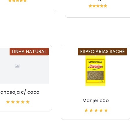
LINHA NATURAL
ESPECIARIAS SACHÊ
ranosoja c/ coco
Manjericão