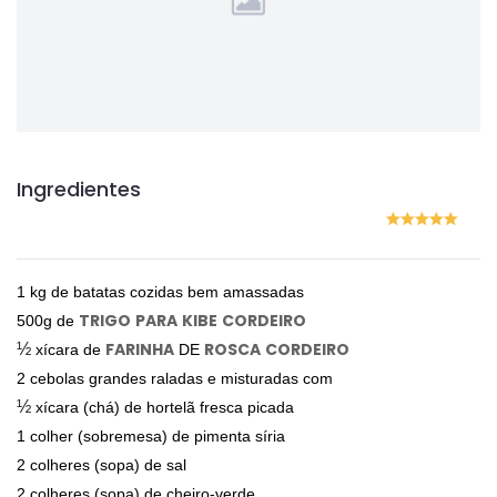
Ingredientes
1 kg de batatas cozidas bem amassadas
TRIGO
PARA
KIBE
CORDEIRO
500g de
FARINHA
ROSCA
CORDEIRO
½
xícara de
DE
2 cebolas grandes raladas e misturadas com
½
xícara (chá) de hortelã fresca picada
1 colher (sobremesa) de pimenta síria
2 colheres (sopa) de sal
2 colheres (sopa) de cheiro-verde