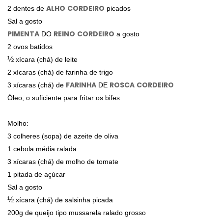
ALHO
CORDEIRO
2 dentes de
picados
Sal a gosto
PIMENTA
REINO
CORDEIRO
DO
a gosto
2 ovos batidos
½
xícara (chá) de leite
2 xícaras (chá) de farinha de trigo
FARINHA
ROSCA
CORDEIRO
3 xícaras (chá) de
DE
Óleo, o suficiente para fritar os bifes
Molho:
3 colheres (sopa) de azeite de oliva
1 cebola média ralada
3 xícaras (chá) de molho de tomate
1 pitada de açúcar
Sal a gosto
½
xícara (chá) de salsinha picada
200g de queijo tipo mussarela ralado grosso